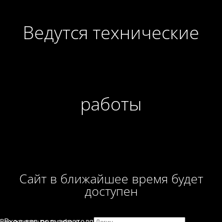
Ведутся технические
работы
Сайт в ближайшее время будет
доступен
Вход для пользователя
Все вопросы по телефону