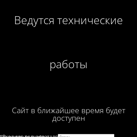
Ведутся технические
работы
Сайт в ближайшее время будет
доступен
Вход для пользователя
Все вопросы по телефону