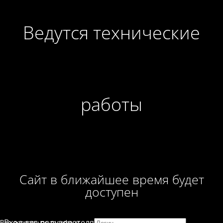
Ведутся технические
работы
Сайт в ближайшее время будет
доступен
Вход для пользователя
Все вопросы по телефону