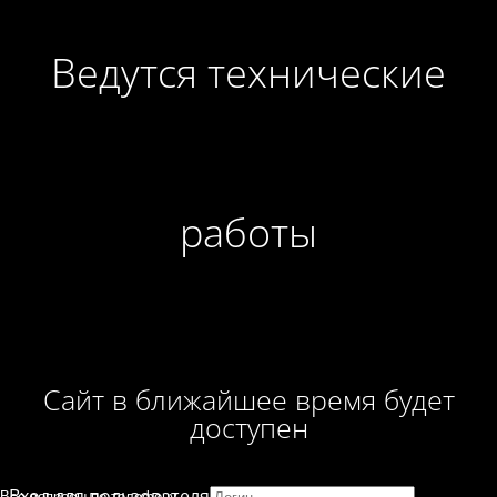
Ведутся технические
работы
Сайт в ближайшее время будет
доступен
Вход для пользователя
Все вопросы по телефону