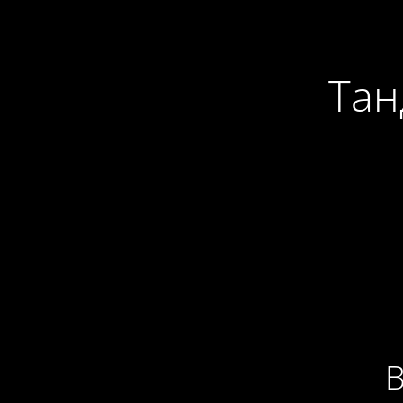
Тан
В