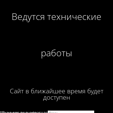
Ведутся технические
работы
Сайт в ближайшее время будет
доступен
Вход для пользователя
Все вопросы по телефону