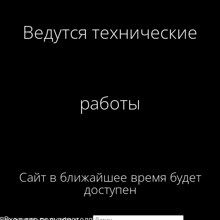
Ведутся технические
работы
Сайт в ближайшее время будет
доступен
Вход для пользователя
Все вопросы по телефону