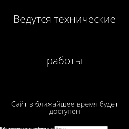
Ведутся технические
работы
Сайт в ближайшее время будет
доступен
Вход для пользователя
Все вопросы по телефону