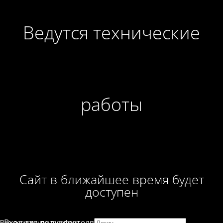
Ведутся технические
работы
Сайт в ближайшее время будет
доступен
Вход для пользователя
Все вопросы по телефону