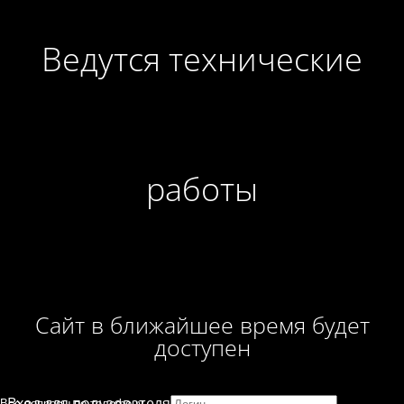
Ведутся технические
работы
Сайт в ближайшее время будет
доступен
Вход для пользователя
Все вопросы по телефону